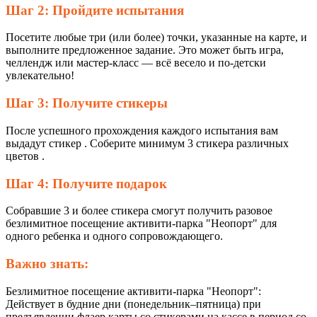
Шаг 2: Пройдите испытания
Посетите любые три (или более) точки, указанные на карте, и
выполните предложенное задание. Это может быть игра,
челлендж или мастер-класс — всё весело и по-детски
увлекательно!
Шаг 3: Получите стикеры
После успешного прохождения каждого испытания вам
выдадут стикер . Соберите минимум 3 стикера различных
цветов .
Шаг 4: Получите подарок
Собравшие 3 и более стикера смогут получить разовое
безлимитное посещение активити-парка "Неопорт" для
одного ребенка и одного сопровождающего.
Важно знать:
Безлимитное посещение активити-парка "Неопорт":
Действует в будние дни (понедельник–пятница) при
предъявлении флаер карты со стикерами на кассе в период со