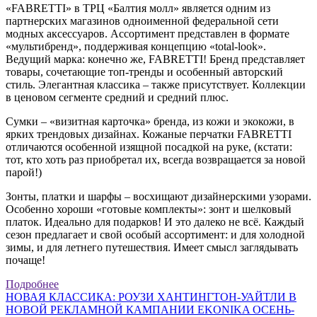
«FABRETTI» в ТРЦ «Балтия молл» является одним из
партнерских магазинов одноименной федеральной сети
модных аксессуаров. Ассортимент представлен в формате
«мультибренд», поддерживая концепцию «total-look».
Ведущий марка: конечно же, FABRETTI! Бренд представляет
товары, сочетающие топ-тренды и особенный авторский
стиль. Элегантная классика – также присутствует. Коллекции
в ценовом сегменте средний и средний плюс.
Сумки – «визитная карточка» бренда, из кожи и экокожи, в
ярких трендовых дизайнах. Кожаные перчатки FABRETTI
отличаются особенной изящной посадкой на руке, (кстати:
тот, кто хоть раз приобретал их, всегда возвращается за новой
парой!)
Зонты, платки и шарфы – восхищают дизайнерскими узорами.
Особенно хороши «готовые комплекты»: зонт и шелковый
платок. Идеально для подарков! И это далеко не всё. Каждый
сезон предлагает и свой особый ассортимент: и для холодной
зимы, и для летнего путешествия. Имеет смысл заглядывать
почаще!
Подробнее
НОВАЯ КЛАССИКА: РОУЗИ ХАНТИНГТОН-УАЙТЛИ В
НОВОЙ РЕКЛАМНОЙ КАМПАНИИ EKONIKA ОСЕНЬ-