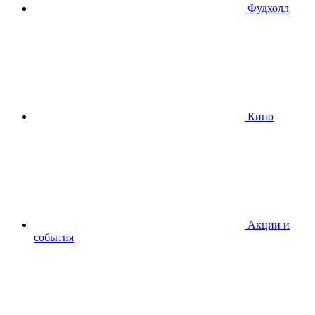
Фудхолл
Кино
Акции и
события